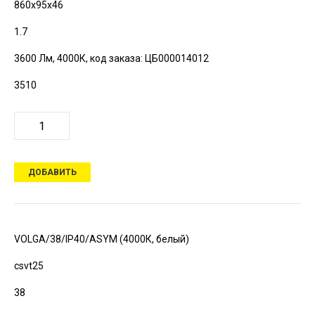
860х95х46
1.7
3600 Лм, 4000К,
код заказа: ЦБ000014012
3510
ДОБАВИТЬ
VOLGA/38/IP40/ASYM (4000К, белый)
csvt25
38