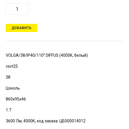
ДОБАВИТЬ
VOLGA/38/IP40/110° DIFFUS (4000К, белый)
csvt25
38
Цоколь
860х95х46
1.7
3600 Лм, 4000К,
код заказа: ЦБ000014012