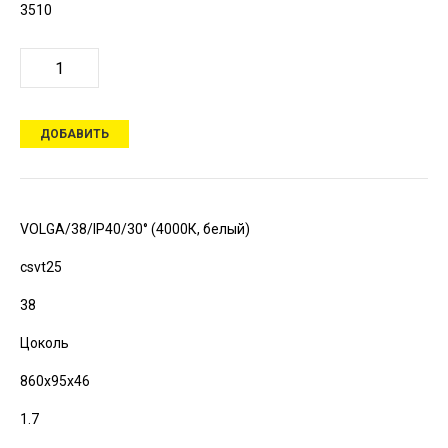
3510
ДОБАВИТЬ
VOLGA/38/IP40/30° (4000К, белый)
csvt25
38
Цоколь
860х95х46
1.7