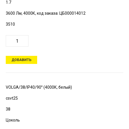
1.7
3600 Лм, 4000К,
код заказа: ЦБ000014012
3510
ДОБАВИТЬ
VOLGA/38/IP40/90° (4000К, белый)
csvt25
38
Цоколь