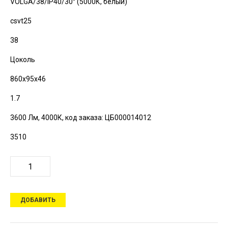
VOLGA/38/IP40/30° (5000К, белый)
csvt25
38
Цоколь
860х95х46
1.7
3600 Лм, 4000К,
код заказа: ЦБ000014012
3510
ДОБАВИТЬ