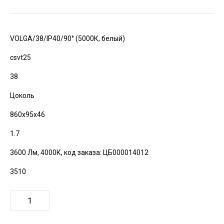
VOLGA/38/IP40/90° (5000К, белый)
csvt25
38
Цоколь
860х95х46
1.7
3600 Лм, 4000К,
код заказа: ЦБ000014012
3510