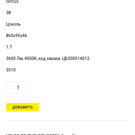
csvt25
38
Цоколь
860х95х46
1.7
3600 Лм, 4000К,
код заказа: ЦБ000014012
3510
ДОБАВИТЬ