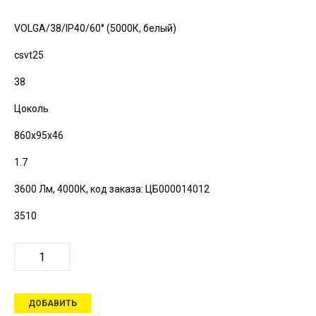
VOLGA/38/IP40/60° (5000К, белый)
csvt25
38
Цоколь
860х95х46
1.7
3600 Лм, 4000К,
код заказа: ЦБ000014012
3510
ДОБАВИТЬ