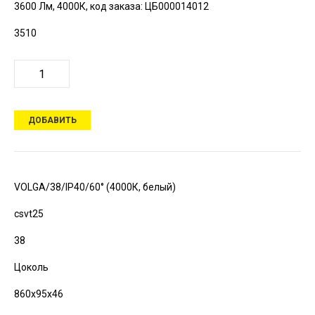
3600 Лм, 4000К,
код заказа: ЦБ000014012
3510
ДОБАВИТЬ
VOLGA/38/IP40/60° (4000К, белый)
csvt25
38
Цоколь
860х95х46