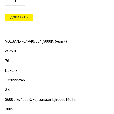
ДОБАВИТЬ
VOLGA/L/76/IP40/60° (5000К, белый)
csvt28
76
Цоколь
1720х95х46
3.4
3600 Лм, 4000К,
код заказа: ЦБ000014012
7085