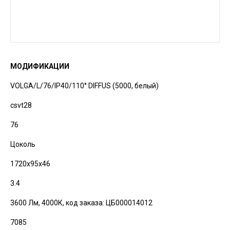
МОДИФИКАЦИИ
VOLGA/L/76/IP40/110° DIFFUS (5000, белый)
csvt28
76
Цоколь
1720х95х46
3.4
3600 Лм, 4000К,
код заказа: ЦБ000014012
7085