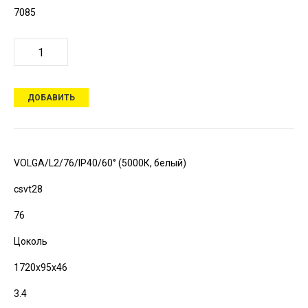
7085
ДОБАВИТЬ
VOLGA/L2/76/IP40/60° (5000К, белый)
csvt28
76
Цоколь
1720х95х46
3.4