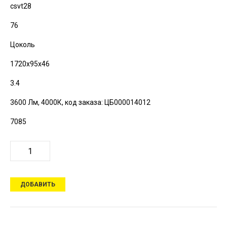
csvt28
76
Цоколь
1720х95х46
3.4
3600 Лм, 4000К,
код заказа: ЦБ000014012
7085
ДОБАВИТЬ