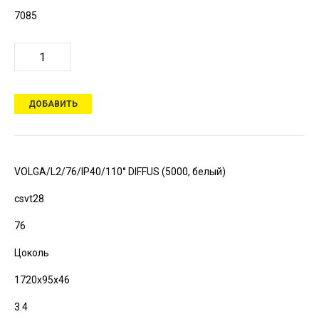
7085
ДОБАВИТЬ
VOLGA/L2/76/IP40/110° DIFFUS (5000, белый)
csvt28
76
Цоколь
1720х95х46
3.4