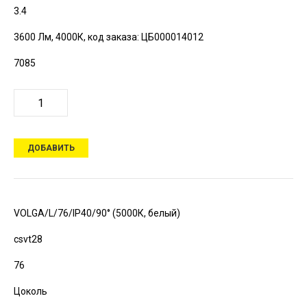
3.4
3600 Лм, 4000К,
код заказа: ЦБ000014012
7085
ДОБАВИТЬ
VOLGA/L/76/IP40/90° (5000К, белый)
csvt28
76
Цоколь