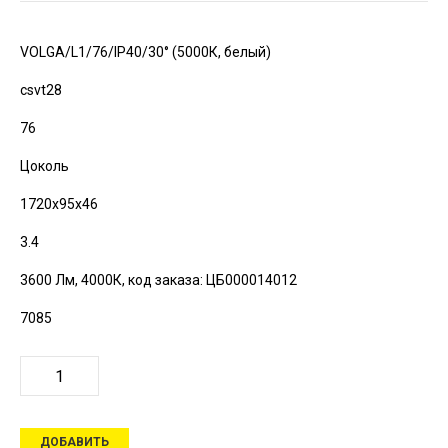
VOLGA/L1/76/IP40/30° (5000К, белый)
csvt28
76
Цоколь
1720х95х46
3.4
3600 Лм, 4000К,
код заказа: ЦБ000014012
7085
ДОБАВИТЬ