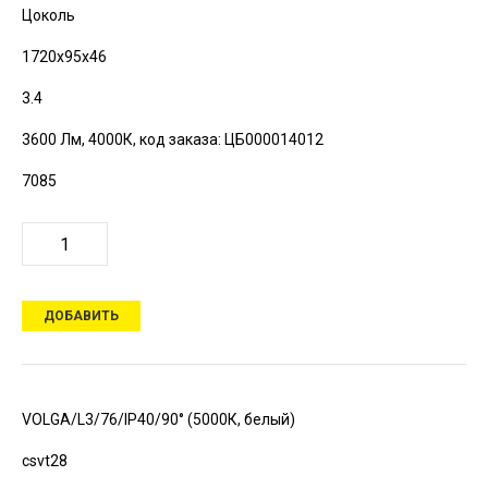
Цоколь
1720х95х46
3.4
3600 Лм, 4000К,
код заказа: ЦБ000014012
7085
ДОБАВИТЬ
VOLGA/L3/76/IP40/90° (5000К, белый)
csvt28