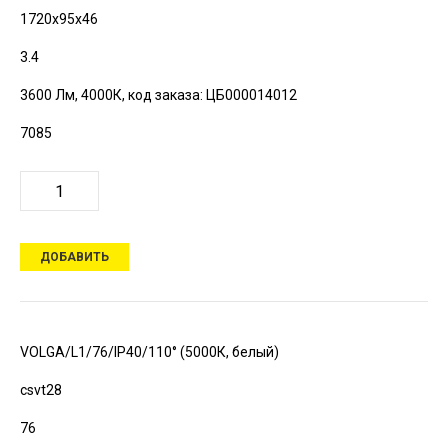
1720х95х46
3.4
3600 Лм, 4000К,
код заказа: ЦБ000014012
7085
ДОБАВИТЬ
VOLGA/L1/76/IP40/110° (5000К, белый)
csvt28
76