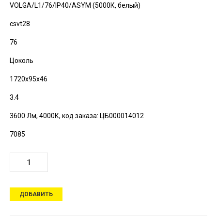
VOLGA/L1/76/IP40/ASYM (5000К, белый)
csvt28
76
Цоколь
1720х95х46
3.4
3600 Лм, 4000К,
код заказа: ЦБ000014012
7085
ДОБАВИТЬ