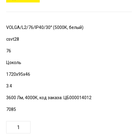
VOLGA/L2/76/IP40/30° (5000К, белый)
csvt28
76
Цоколь
1720х95х46
3.4
3600 Лм, 4000К,
код заказа: ЦБ000014012
7085