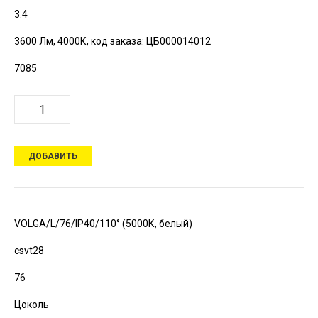
3.4
3600 Лм, 4000К,
код заказа: ЦБ000014012
7085
ДОБАВИТЬ
VOLGA/L/76/IP40/110° (5000К, белый)
csvt28
76
Цоколь