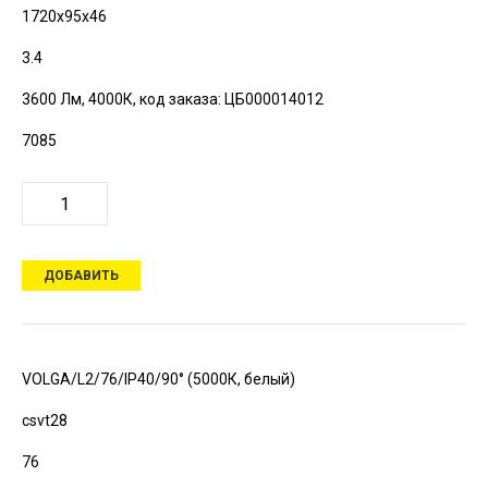
1720х95х46
3.4
3600 Лм, 4000К,
код заказа: ЦБ000014012
7085
ДОБАВИТЬ
VOLGA/L2/76/IP40/90° (5000К, белый)
csvt28
76