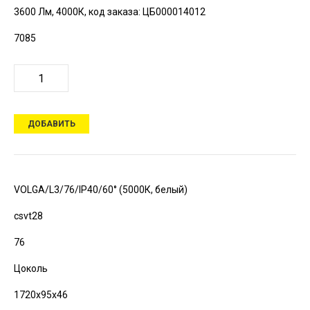
3600 Лм, 4000К,
код заказа: ЦБ000014012
7085
ДОБАВИТЬ
VOLGA/L3/76/IP40/60° (5000К, белый)
csvt28
76
Цоколь
1720х95х46