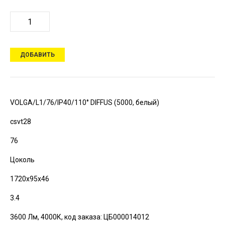
ДОБАВИТЬ
VOLGA/L1/76/IP40/110° DIFFUS (5000, белый)
csvt28
76
Цоколь
1720х95х46
3.4
3600 Лм, 4000К,
код заказа: ЦБ000014012