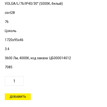
VOLGA/L/76/IP40/30° (5000К, белый)
csvt28
76
Цоколь
1720х95х46
3.4
3600 Лм, 4000К,
код заказа: ЦБ000014012
7085
ДОБАВИТЬ