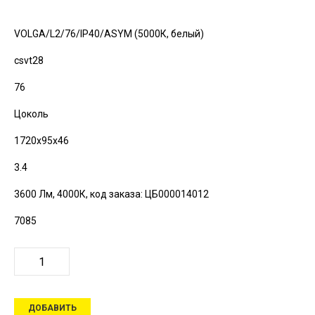
VOLGA/L2/76/IP40/ASYM (5000К, белый)
csvt28
76
Цоколь
1720х95х46
3.4
3600 Лм, 4000К,
код заказа: ЦБ000014012
7085
ДОБАВИТЬ