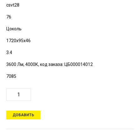
csvt28
76
Цоколь
1720х95х46
3.4
3600 Лм, 4000К,
код заказа: ЦБ000014012
7085
ДОБАВИТЬ